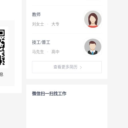
教师
刘女士
·
大专
技工/普工
马先生
·
高中
查看更多简历
息
微信扫一扫找工作