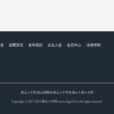
信息
招聘资讯
发布简历
企业入驻
会员中心
法律申明
们
眉山人才网,眉山招聘网,眉山人才市场,眉山人事人才网
Copyright © 2017-2025 眉山人才网 www.yhgj110.cn All rights reserved.